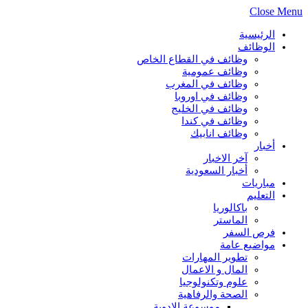
Close Menu
الرئيسية
الوظائف
وظائف في القطاع الخاص
وظائف عمومية
وظائف في المغرب
وظائف في اوروبا
وظائف في الخليج
وظائف في كندا
وظائف انابيك
أخبار
آخر الاخبار
أخبار السعودية
مباريات
التعليم
باكالوريا
الماستر
فرص السفر
مواضيع عامة
تطوير المهارات
المال و الاعمال
علوم وتكنولوجيا
الصحة والرفاهية
موسوعة الادوية