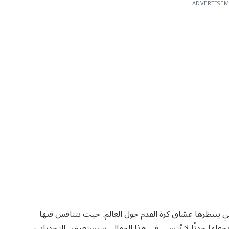
ADVERTISE
 التي ينتظرها عشاق كرة القدم حول العالم. حيث تتنافس فيها
 يجعلها حدثًا لا يُنسى. في هذا المقال، سنستعرض التحديات