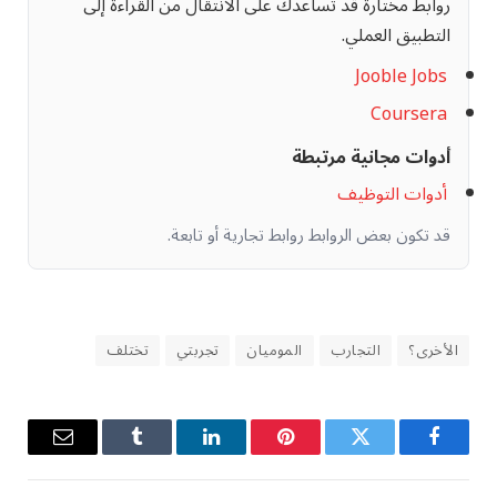
روابط مختارة قد تساعدك على الانتقال من القراءة إلى
التطبيق العملي.
Jooble Jobs
Coursera
أدوات مجانية مرتبطة
أدوات التوظيف
قد تكون بعض الروابط روابط تجارية أو تابعة.
الأخرى؟
التجارب
الموميان
تجربتي
تختلف
فيسبوك
تويتر
بينتيريست
لينكدإن
Tumblr
البريد
الإلكترو