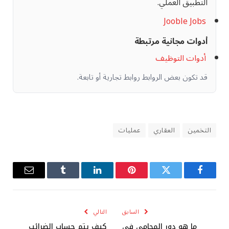
التطبيق العملي.
Jooble Jobs
أدوات مجانية مرتبطة
أدوات التوظيف
قد تكون بعض الروابط روابط تجارية أو تابعة.
التخمين
العقاري
عمليات
فيسبوك
تويتر
بينتيريست
لينكدإن
Tumblr
البريد
الإلكترو
السابق
التالي
ما هو دور المحامي في
كيف يتم حساب الضرائب